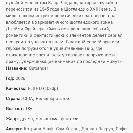
судьбой медсестры Клэр Рэндалл, которая случайно
переносится из 1945 года в Шотландию XVIII века. В
мире, полном интриг и политических заговоров, она
влюбляется в харизматичного шотландского воина
Джейми Фрейзера. Смесь исторических событий,
романтики и фантастических элементов делает сериал
невероятно увлекательным. С каждой серией зрители
глубже погружаются в удивительный мир, где
столкновение эпох и культур создает напряжение и
драму, удерживающие внимание до последней минуты.
Название:
Outlander
Год:
2026
Качество:
FullHD (1080p)
Страна:
США, Великобритания
Возраст:
18+
Жанр:
драма, мелодрама, фэнтези
Актеры:
Катрина Балф, Сэм Хьюэн, Данкан Лакруа, Софи