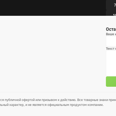
7
1
Оста
4 сез
Ваше 
1
Текст
4
7
1
5 сез
1
ся публичной офертой или призывом к действию. Все товарные знаки пр
ьный характер, и не является официальным продуктом компании.
4