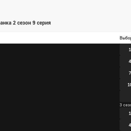
1
1
анка 2 сезон 9 серия
Выбо
2 сез
1
4
7
1
3 сез
1
4