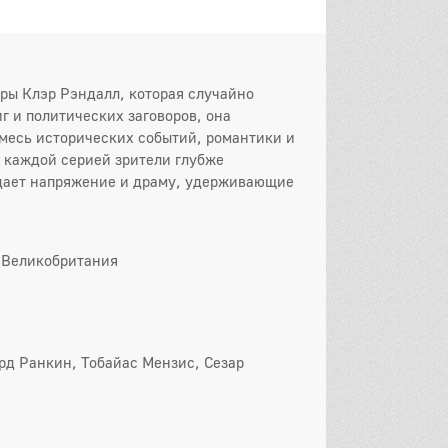
тры Клэр Рэндалл, которая случайно
иг и политических заговоров, она
месь исторических событий, романтики и
 каждой серией зрители глубже
здает напряжение и драму, удерживающие
 Великобритания
он
 серия
2 серия
3 серия
рд Ранкин, Тобайас Мензис, Сезар
 серия
5 серия
6 серия
 серия
8 серия
9 серия