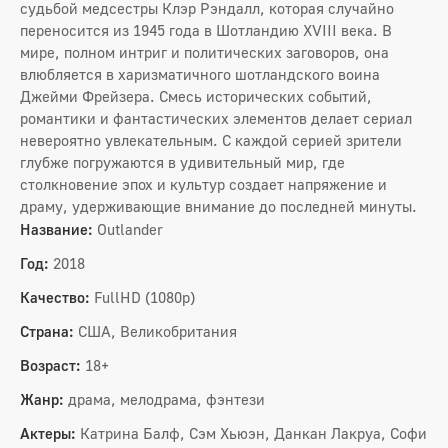
судьбой медсестры Клэр Рэндалл, которая случайно
переносится из 1945 года в Шотландию XVIII века. В
мире, полном интриг и политических заговоров, она
влюбляется в харизматичного шотландского воина
Джейми Фрейзера. Смесь исторических событий,
романтики и фантастических элементов делает сериал
невероятно увлекательным. С каждой серией зрители
глубже погружаются в удивительный мир, где
столкновение эпох и культур создает напряжение и
драму, удерживающие внимание до последней минуты.
Название:
Outlander
Год:
2018
Качество:
FullHD (1080p)
Страна:
США, Великобритания
Возраст:
18+
Жанр:
драма, мелодрама, фэнтези
Актеры:
Катрина Балф, Сэм Хьюэн, Данкан Лакруа, Софи