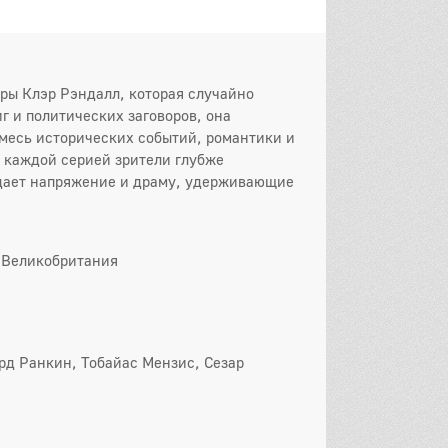
он
 серия
2 серия
3 серия
 серия
5 серия
6 серия
тры Клэр Рэндалл, которая случайно
иг и политических заговоров, она
 серия
8 серия
9 серия
месь исторических событий, романтики и
 каждой серией зрители глубже
0 серия
11 серия
12 серия
здает напряжение и драму, удерживающие
13 серия
он
 Великобритания
 серия
2 серия
3 серия
 серия
5 серия
6 серия
 серия
8 серия
9 серия
рд Ранкин, Тобайас Мензис, Сезар
0 серия
11 серия
12 серия
он
 серия
2 серия
3 серия