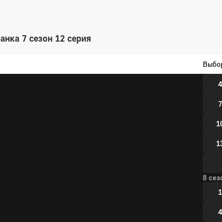
4
анка 7 сезон 12 серия
7 сез
Выбо
1
4
7
1
1
8 сез
1
4