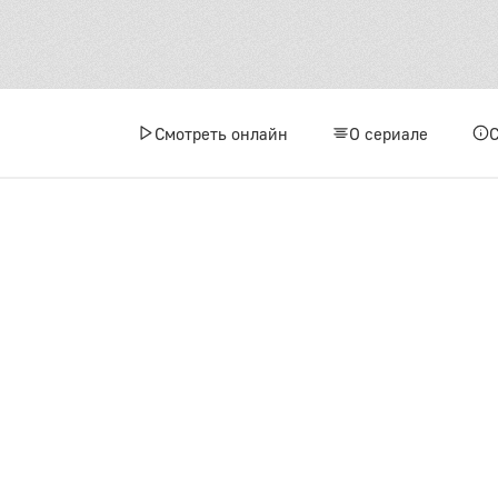
2 сез
1
4
Смотреть онлайн
О сериале
7
1
3 сез
1
4
7
1