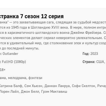
4 сез
1
транка 7 сезон 12 серия
4
анка" — это захватывающая сага, следящая за судьбой медсес
тся из 1945 года в Шотландию XVIII века. В мире, полном интр
7
ся в харизматичного шотландского воина Джейми Фрейзера. С
ческих элементов делает сериал невероятно увлекательным. С
1
тся в удивительный мир, где столкновение эпох и культур со
 до последней минуты.
:
Outlander
Год:
2023
5 сез
:
FullHD (1080p)
Страна:
США,
1
18+
4
ама, мелодрама, фэнтези
7
Катрина Балф, Сэм Хьюэн, Данкан Лакруа, Софи Скелтон, Рича
1
Лорен Лайл, Джон Белл, Грэм Мактавиш
6 сез
1