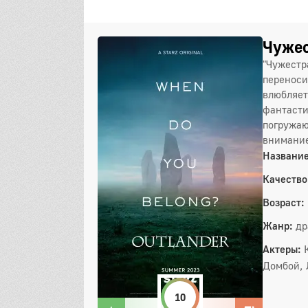
Чужес
"Чужестр
переноси
влюбляет
фантасти
погружаю
внимание
Название
Качество
Возраст:
Жанр:
др
Актеры:
Домбой, 
10