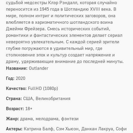
судьбой медсестры Клэр Рэндалл, которая случайно
переносится из 1945 года в Шотландию XVIII века. В
мире, полном интриг и политических заговоров, она
влюбляется в харизматичного шотландского воина
Джейми Фрейзера. Смесь исторических событий,
романтики и фантастических элементов делает сериал
невероятно увлекательным. С каждой серией зрители
глубже погружаются в удивительный мир, где
столкновение эпох и культур создает напряжение и
драму, удерживающие внимание до последней минуты.
Название:
Outlander
Год:
2020
Качество:
FullHD (1080p)
Страна:
США, Великобритания
Возраст:
18+
Жанр:
драма, мелодрама, фэнтези
Актеры:
Катрина Балф, Сэм Хьюэн, Данкан Лакруа, Софи