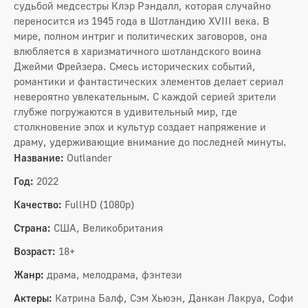
судьбой медсестры Клэр Рэндалл, которая случайно
переносится из 1945 года в Шотландию XVIII века. В
мире, полном интриг и политических заговоров, она
влюбляется в харизматичного шотландского воина
Джейми Фрейзера. Смесь исторических событий,
романтики и фантастических элементов делает сериал
невероятно увлекательным. С каждой серией зрители
глубже погружаются в удивительный мир, где
столкновение эпох и культур создает напряжение и
драму, удерживающие внимание до последней минуты.
Название:
Outlander
Год:
2022
Качество:
FullHD (1080p)
Страна:
США, Великобритания
Возраст:
18+
Жанр:
драма, мелодрама, фэнтези
Актеры:
Катрина Балф, Сэм Хьюэн, Данкан Лакруа, Софи