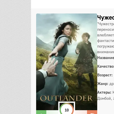
Чужес
"Чужестр
переноси
влюбляет
фантасти
погружаю
внимание
Название
Качество
Возраст:
Жанр:
др
Актеры:
Домбой, 
10