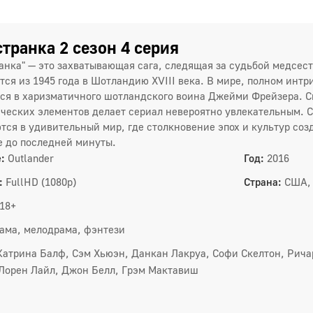
транка 2 сезон 4 серия
анка" — это захватывающая сага, следящая за судьбой медсес
тся из 1945 года в Шотландию XVIII века. В мире, полном интр
ся в харизматичного шотландского воина Джейми Фрейзера. С
ческих элементов делает сериал невероятно увлекательным. С
тся в удивительный мир, где столкновение эпох и культур со
 до последней минуты.
:
Outlander
Год:
2016
:
FullHD (1080p)
Страна:
США,
18+
ама, мелодрама, фэнтези
Катрина Балф, Сэм Хьюэн, Данкан Лакруа, Софи Скелтон, Рича
1 сез
Лорен Лайл, Джон Белл, Грэм Мактавиш
1
4