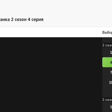
7
1
анка 2 сезон 4 серия
1
Выбо
2 сез
1
4
7
1
3 сез
1