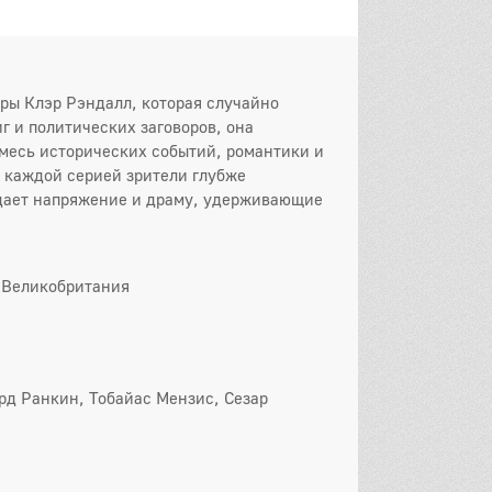
тры Клэр Рэндалл, которая случайно
иг и политических заговоров, она
месь исторических событий, романтики и
 каждой серией зрители глубже
здает напряжение и драму, удерживающие
 Великобритания
рд Ранкин, Тобайас Мензис, Сезар
он
 серия
2 серия
3 серия
 серия
5 серия
6 серия