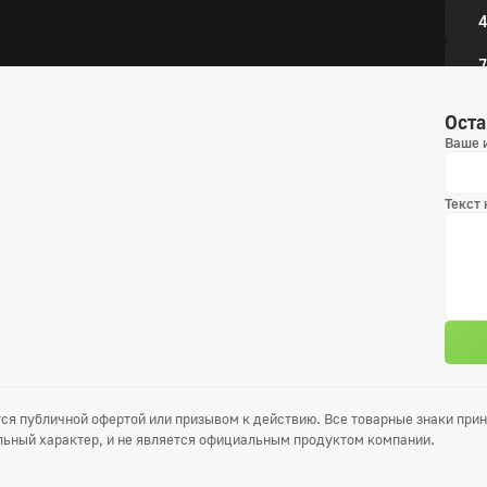
4
7
1
Оста
Ваше 
4 сез
Текст
1
4
7
1
ся публичной офертой или призывом к действию. Все товарные знаки пр
5 сез
ьный характер, и не является официальным продуктом компании.
1