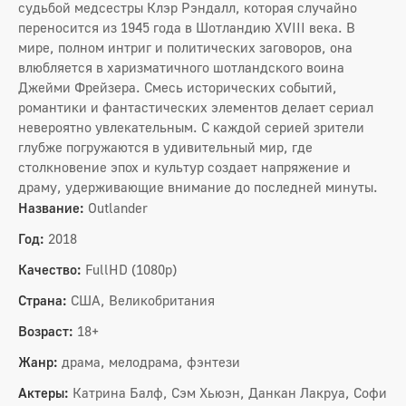
судьбой медсестры Клэр Рэндалл, которая случайно
переносится из 1945 года в Шотландию XVIII века. В
мире, полном интриг и политических заговоров, она
влюбляется в харизматичного шотландского воина
Джейми Фрейзера. Смесь исторических событий,
романтики и фантастических элементов делает сериал
невероятно увлекательным. С каждой серией зрители
глубже погружаются в удивительный мир, где
столкновение эпох и культур создает напряжение и
драму, удерживающие внимание до последней минуты.
Название:
Outlander
Год:
2018
Качество:
FullHD (1080p)
Страна:
США, Великобритания
Возраст:
18+
Жанр:
драма, мелодрама, фэнтези
Актеры:
Катрина Балф, Сэм Хьюэн, Данкан Лакруа, Софи