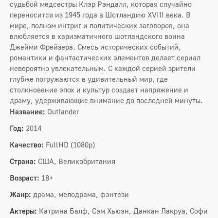
судьбой медсестры Клэр Рэндалл, которая случайно
переносится из 1945 года в Шотландию XVIII века. В
мире, полном интриг и политических заговоров, она
влюбляется в харизматичного шотландского воина
Джейми Фрейзера. Смесь исторических событий,
романтики и фантастических элементов делает сериал
невероятно увлекательным. С каждой серией зрители
глубже погружаются в удивительный мир, где
столкновение эпох и культур создает напряжение и
драму, удерживающие внимание до последней минуты.
Название:
Outlander
Год:
2014
Качество:
FullHD (1080p)
Страна:
США, Великобритания
Возраст:
18+
Жанр:
драма, мелодрама, фэнтези
Актеры:
Катрина Балф, Сэм Хьюэн, Данкан Лакруа, Софи