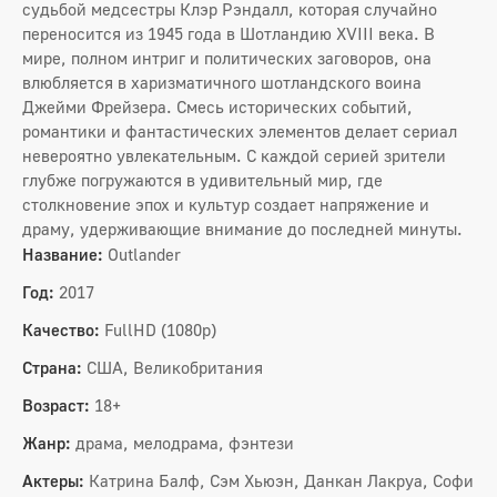
судьбой медсестры Клэр Рэндалл, которая случайно
переносится из 1945 года в Шотландию XVIII века. В
мире, полном интриг и политических заговоров, она
влюбляется в харизматичного шотландского воина
Джейми Фрейзера. Смесь исторических событий,
романтики и фантастических элементов делает сериал
невероятно увлекательным. С каждой серией зрители
глубже погружаются в удивительный мир, где
столкновение эпох и культур создает напряжение и
драму, удерживающие внимание до последней минуты.
Название:
Outlander
Год:
2017
Качество:
FullHD (1080p)
Страна:
США, Великобритания
Возраст:
18+
Жанр:
драма, мелодрама, фэнтези
Актеры:
Катрина Балф, Сэм Хьюэн, Данкан Лакруа, Софи