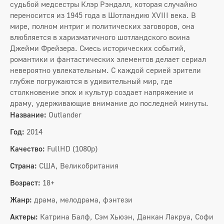
судьбой медсестры Клэр Рэндалл, которая случайно
переносится из 1945 года в Шотландию XVIII века. В
мире, полном интриг и политических заговоров, она
влюбляется в харизматичного шотландского воина
Джейми Фрейзера. Смесь исторических событий,
романтики и фантастических элементов делает сериал
невероятно увлекательным. С каждой серией зрители
глубже погружаются в удивительный мир, где
столкновение эпох и культур создает напряжение и
драму, удерживающие внимание до последней минуты.
Название:
Outlander
Год:
2014
Качество:
FullHD (1080p)
Страна:
США, Великобритания
Возраст:
18+
Жанр:
драма, мелодрама, фэнтези
Актеры:
Катрина Балф, Сэм Хьюэн, Данкан Лакруа, Софи