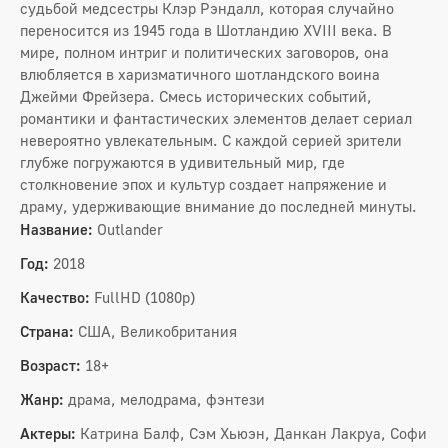
судьбой медсестры Клэр Рэндалл, которая случайно
переносится из 1945 года в Шотландию XVIII века. В
мире, полном интриг и политических заговоров, она
влюбляется в харизматичного шотландского воина
Джейми Фрейзера. Смесь исторических событий,
романтики и фантастических элементов делает сериал
невероятно увлекательным. С каждой серией зрители
глубже погружаются в удивительный мир, где
столкновение эпох и культур создает напряжение и
драму, удерживающие внимание до последней минуты.
Название:
Outlander
Год:
2018
Качество:
FullHD (1080p)
Страна:
США, Великобритания
Возраст:
18+
Жанр:
драма, мелодрама, фэнтези
Актеры:
Катрина Балф, Сэм Хьюэн, Данкан Лакруа, Софи