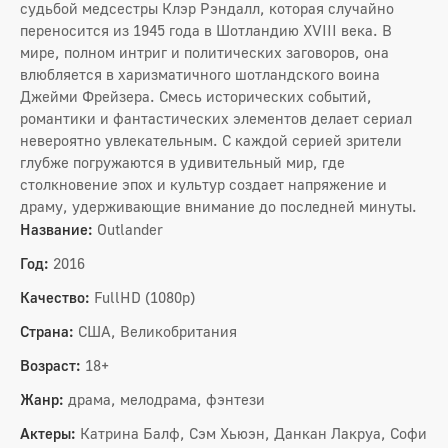
судьбой медсестры Клэр Рэндалл, которая случайно
переносится из 1945 года в Шотландию XVIII века. В
мире, полном интриг и политических заговоров, она
влюбляется в харизматичного шотландского воина
Джейми Фрейзера. Смесь исторических событий,
романтики и фантастических элементов делает сериал
невероятно увлекательным. С каждой серией зрители
глубже погружаются в удивительный мир, где
столкновение эпох и культур создает напряжение и
драму, удерживающие внимание до последней минуты.
Название:
Outlander
Год:
2016
Качество:
FullHD (1080p)
Страна:
США, Великобритания
Возраст:
18+
Жанр:
драма, мелодрама, фэнтези
Актеры:
Катрина Балф, Сэм Хьюэн, Данкан Лакруа, Софи